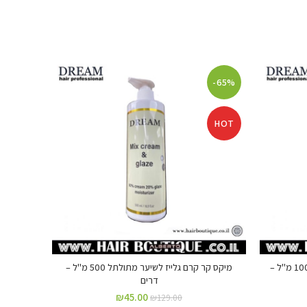
-57%
-65%
HOT
HOT
שמפו קרטין ללא מלחים לשיער יבש 1000 מ"ל –
מיקס קר קרם גלייז לשיער מתולתל 500 מ"ל –
שמפו ארגן מר
דרים
₪
45.00
₪
129.00