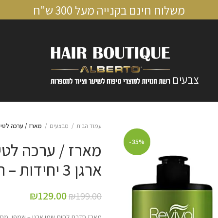
משלוח חינם בקנייה מעל 300 ש"ח
צבעים
עמוד הבית
מבצעים
מארז / ערכה לטיפוח הש
-35%
מארז / ערכה לט
ארגן 3 יחידות – רביבל
₪
129.00
₪
199.00
מארז סדרת לחות שמן ארגן – שמפו, מסכה וסרו