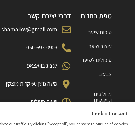
מפת החנות
דרכי יצירת קשר
o.shamailov@gmail.com
טיפוח שיער
עיצוב שיער
050-693-0903
טיפולים לשיער
לנציג בוואצאפ
צבעים
משה גושן 60 קרית מוצקין
מחליקים
ומייבשים
שעות פעילות
ראשון עד חמישי 10:00 עד 18:00
תוספות
Cookie Consent
 our traffic. By clicking "Accept All", you consent to our use of cookies.
מבצעים