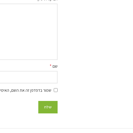
*
שם
שמור בדפדפן זה את השם, האימיי