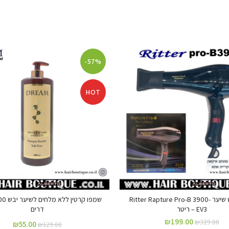
-57%
HOT
פן / מייבש שיער Ritter Rapture Pro-B 3900-
EV3 – ריטר
דרים
₪
199.00
₪
329.00
₪
55.00
₪
129.00