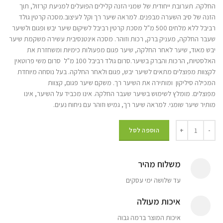
החלקה. תערובת ייחודית של שמני הזנה קלילים הפועלים למניעת קרזול, תוך
הזנה של סיב השערה מבפנים. למראה שיער רך וקל לעיצוב.מסכה קרטין גולד
רביבל ללא מלחים 500 מ"ל מסכת קרטין רביבל לשיקום שיער יבש ופגום ולשיער
שעבר החלקה, מעניק ברק, רכות וזוהר. מסכה אינטנסיבית עשירה משקמת שיער
יבש מאוד, שיער לאחר החלקה, שיער פגום מפעולות כימיות ומשחזרת את
האלסטיות, הרכות והברק בשיער.סרום גולד רביבל 100 מ"ל סרום משי פרוטאין
לקצוות מפוצלים מתאים לשיער יבש, פגום ולאחר החלקה. בעל נוסחה מיוחדת
המכילה סיליקון ומותירה את השיער רך. משקם שיער פגום, קצוות
מפוצלים. מומלץ לשימוש בשיער שעבר החלקה. אינו מכביד על השיער, אינו
מותיר שיער שומני. למראה שיער רך, גמיש וזוהר עם ניחוח נעים.
הוספה לסל
משלוח מהיר
עד שלושה ימי עסקים
איכות מעולה
איכות המוצר ברמה גבוה