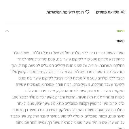
השוואת מחירים
הוסף לרשימת המשאלות
תיאור
תיאור
מארז לשיער סדרת גולד ללא מלחים של Revival רביבל כוללת – שמפו גולד
קרטין ללא מלחים 500 מ״ל לשיקום שיער יבש, פגום ומרדני לשיער לאחר
החלקה. תערובת ייחודית של שמני הזנה קלילים הפועלים למניעת קרזול, תוך
הזנה של סיב השערה מבפנים. למראה שיער רך וקל לעיצוב.מסכה קרטין גולד
רביבל ללא מלחים 500 מ"ל מסכת קרטין רביבל לשיקום שיער יבש ופגום
ולשיער שעבר החלקה, מעניק ברק, רכות וזוהר. מסכה אינטנסיבית עשירה
משקמת שיער יבש מאוד, שיער לאחר החלקה, שיער פגום מפעולות
כימיות ומשחזרת את האלסטיות, הרכות והברק בשיער.סרום גולד רביבל 100
מ"ל סרום משי פרוטאין לקצוות מפוצלים מתאים לשיער יבש, פגום ולאחר
החלקה. בעל נוסחה מיוחדת המכילה סיליקון ומותירה את השיער רך. משקם
שיער פגום, קצוות מפוצלים. מומלץ לשימוש בשיער שעבר החלקה. אינו מכביד
על השיער, אינו מותיר שיער שומני. למראה שיער רך, גמיש וזוהר עם ניחוח
נעים.