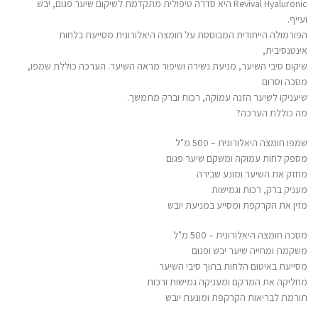
Revival Hyaluronic היא סדרה טיפולית מתקדמת לשיקום שיער פגום, יבש
ועייף.
הפורמולה הייחודית המבוססת על חומצה היאלורונית מסייעת בלחות
אינטנסיבית,
שיקום סיבי השיער, מניעת נשירה ושיפור מראה השיער. הערכה כוללת שמפו,
מסכה וסרום
שיעניקו לשיער הזנה עמוקה, רכות וברק מתמשך.
מה כוללת הערכה?
שמפו חומצה היאלורונית – 500 מ"ל
מספק לחות עמוקה ומשקם שיער פגום
מחזק את השיער ומונע שבירה
מעניק ברק, רכות וגמישות
מזין את הקרקפת ומסייע במניעת יובש
מסכה חומצה היאלורונית – 500 מ"ל
משקמת ומחייה שיער יבש ופגום
מסייעת באיטום הלחות בתוך סיבי השיער
מחליקה את המרקם ומעניקה גמישות ורכות
תורמת לבריאות הקרקפת ומונעת יובש