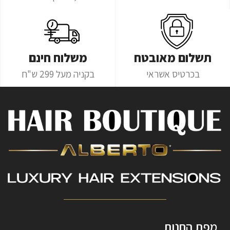
תשלום מאובטח
משלוח חינם
בכרטיס אשראי
בקניה מעל 299 ש"ח
מפת החנות