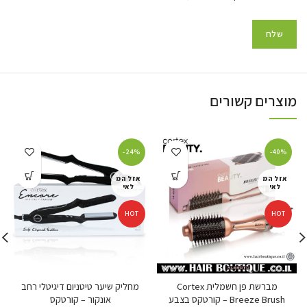
מוצרים קשורים
-24%
-40%
אזל המ
אזל המ
לאי
לאי
HOT
HOT
מברשת פן חשמלית Cortex
מחליק שיער טיטניום דיגיטלי רחב
Breeze Brush – קורטקס בצבע
אונקור – קורטקס