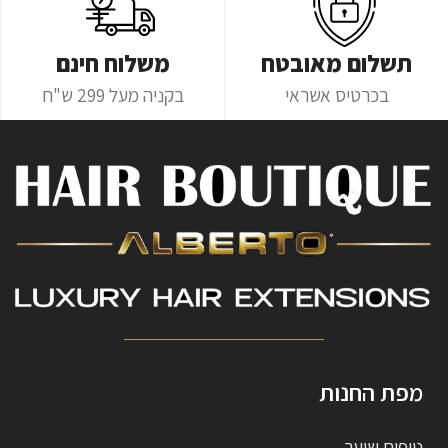
תשלום מאובטח
משלוח חינם
בכרטיס אשראי
בקניה מעל 299 ש"ח
מפת החנות
טיפוח שיער