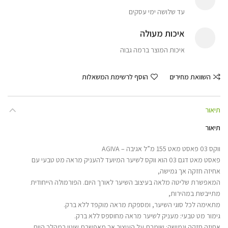
עד שלושה ימי עסקים
איכות מעולה
איכות המוצר ברמה גבוה
השוואת מחירים
הוסף לרשימת המשאלות
תיאור
תיאור
ווקס 03 פאסט מאט 155 מ”ל אגיבה – AGIVA
פאסט מאט דגם 03 הוא ווקס לשיער המיועד להעניק מראה מט טבעי עם
אחיזה חזקה אך גמישה,
המאפשרת שליטה מלאה בעיצוב השיער לאורך היום. הפורמולה הייחודית
מתייבשת במהירות,
מתאימה לכל סוגי השיער, ומספקת מראה מוקפד ללא ברק.
גימור מט טבעי: מעניק לשיער מראה מחוספס ללא ברק.
אחיזה חזקה וגמישה: שומרת על העיצוב אך מאפשרת שינוי במהלך היום.