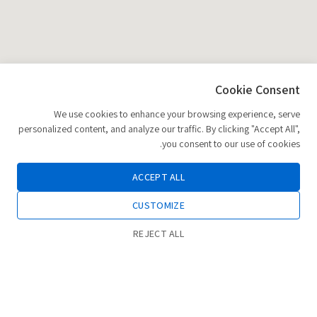
Cookie Consent
We use cookies to enhance your browsing experience, serve
personalized content, and analyze our traffic. By clicking "Accept All",
you consent to our use of cookies.
ACCEPT ALL
CUSTOMIZE
REJECT ALL
0
חנות
רשימת משאלות
החשבון שלי