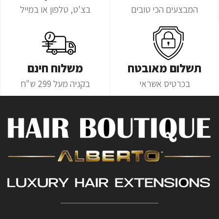
המבצעים הכי טובים
בצ'ט, טלפון או במייל
תשלום מאובטח
משלוח חינם
בכרטיס אשראי
בקניה מעל 299 ש"ח