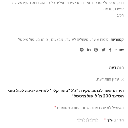
ברק מקסימלי ומרקם נועז. חומרי עיצוב נועלים כל מראה. בונוס נוסף: מעולה
ליצירת מראה
רטוב.
קטגוריות:
טיפוח שיער
,
טיפולים לשיער
,
מבצעים
,
מותגים
,
פול מיטשל
שתף
חוות דעת
אין עדיין חוות דעת.
היה הראשון לכתוב סקירה “ג'ל "סופר קלין" לאחיזה יציבה לכול סוגי
השיער 200 מ"ל-פול מיטשל”
*
האימייל לא יוצג באתר.
שדות החובה מסומנים
*
הדירוג שלך