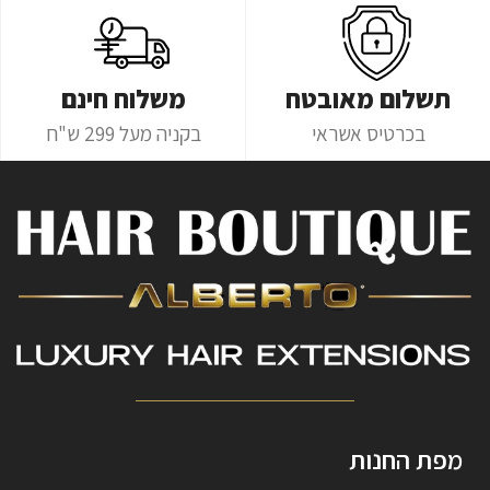
תשלום מאובטח
משלוח חינם
בכרטיס אשראי
בקניה מעל 299 ש"ח
מפת החנות