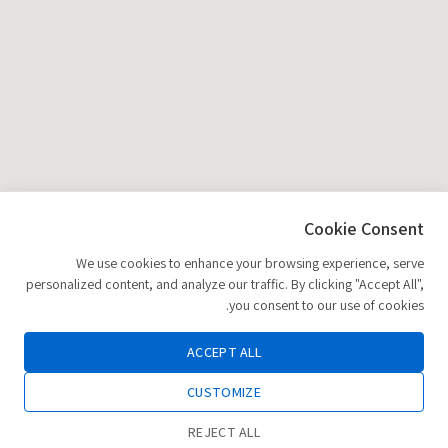
Cookie Consent
We use cookies to enhance your browsing experience, serve
personalized content, and analyze our traffic. By clicking "Accept All",
you consent to our use of cookies.
ACCEPT ALL
CUSTOMIZE
REJECT ALL
0