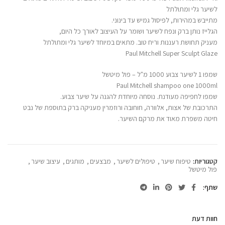
לשיער גלי ומתולתל
מתייבש במהירות, לפיסול גמיש עד בינוני.
הגלייז נותן ברק ונפח לשיער ושומר על העיצוב לאורך כל היום,
מעניק תחושת רעננות וריח טוב. מתאים במיוחד לשיער גלי ומתולתל
Paul Mitchell Super Sculpt Glaze
שמפו 1 לשיער צבוע 1000 מ"ל – פול מיטשל
Paul Mitchell shampoo one 1000ml
שמפו לחפיפה מעודנת. נוסחה מיוחדת להגנה על שיער צבוע.
התרכובת של אצות, אלוורה, חוחובה ורוזמרין מעניקה ברק בתוספת של נבט
חיטה משפרת מאוד את מרקם השיער.
קטגוריות:
טיפוח שיער
,
טיפולים לשיער
,
מבצעים
,
מותגים
,
עיצוב שיער
,
פול מיטשל
שתף
חוות דעת