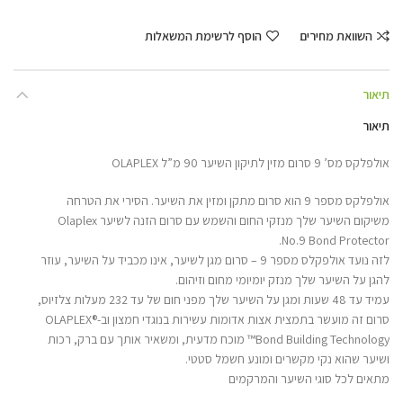
השוואת מחירים
הוסף לרשימת המשאלות
תיאור
תיאור
אולפלקס מס’ 9 סרום מזין לתיקון השיער 90 מ”ל OLAPLEX
אולפלקס מספר 9 הוא סרום מתקן ומזין את השיער. הסירי את הטרחה
משיקום השיער שלך מנזקי החום והשמש עם סרום הזנה לשיער Olaplex
No.9 Bond Protector.
לזה נועד אולפקלס מספר 9 – סרום מגן לשיער, אינו מכביד על השיער, עוזר
להגן על השיער שלך מנזק יומיומי מחום וזיהום.
עמיד עד 48 שעות ומגן על השיער שלך מפני חום של עד 232 מעלות צלזיוס,
סרום זה מועשר בתמצית אצות אדומות עשירות בנוגדי חמצון וב-OLAPLEX®
Bond Building Technology™ מוכח מדעית, ומשאיר אותך עם ברק, רכות
ושיער שהוא נקי מקשרים ומונע חשמל סטטי.
מתאים לכל סוגי השיער והמרקמים