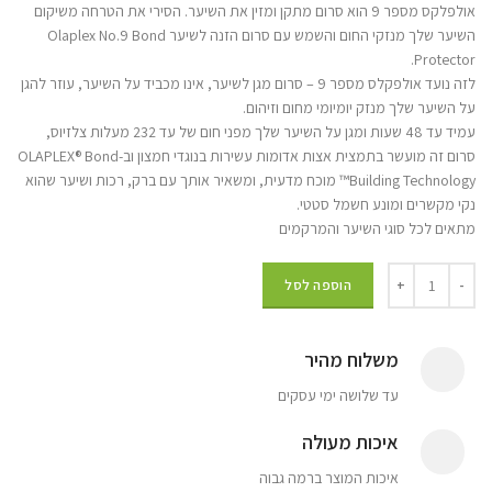
אולפלקס מספר 9 הוא סרום מתקן ומזין את השיער. הסירי את הטרחה משיקום
השיער שלך מנזקי החום והשמש עם סרום הזנה לשיער Olaplex No.9 Bond
Protector.
לזה נועד אולפקלס מספר 9 – סרום מגן לשיער, אינו מכביד על השיער, עוזר להגן
על השיער שלך מנזק יומיומי מחום וזיהום.
עמיד עד 48 שעות ומגן על השיער שלך מפני חום של עד 232 מעלות צלזיוס,
סרום זה מועשר בתמצית אצות אדומות עשירות בנוגדי חמצון וב-OLAPLEX® Bond
Building Technology™ מוכח מדעית, ומשאיר אותך עם ברק, רכות ושיער שהוא
נקי מקשרים ומונע חשמל סטטי.
מתאים לכל סוגי השיער והמרקמים
הוספה לסל
משלוח מהיר
עד שלושה ימי עסקים
איכות מעולה
איכות המוצר ברמה גבוה