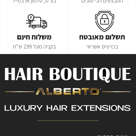
המבצעים הכי טובים
בצ'ט, טלפון או במייל
תשלום מאובטח
משלוח חינם
בכרטיס אשראי
בקניה מעל 299 ש"ח