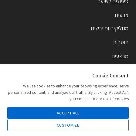
טיפולים לשיער
צבעים
מחליקים ומייבשים
תוספות
מבצעים
מותגים
Cookie Consent
דרכי יצירת קשר
We use cookies to enhance your browsing experience, serve
personalized content, and analyze our traffic. By clicking "Accept All",
you consent to our use of cookies.
alberto.shamailov@gmail.com
ACCEPT ALL
CUSTOMIZE
050-693-0903