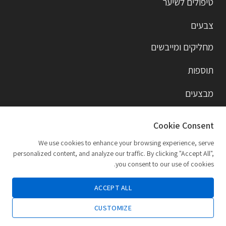
טיפולים לשיער
צבעים
מחליקים ומייבשים
תוספות
מבצעים
מותגים
Cookie Consent
דרכי יצירת קשר
We use cookies to enhance your browsing experience, serve
personalized content, and analyze our traffic. By clicking "Accept All",
you consent to our use of cookies.
alberto.shamailov@gmail.com
ACCEPT ALL
CUSTOMIZE
050-693-0903