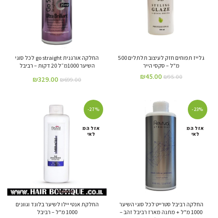
גלייז תפוחים חזק לעיצוב תלתלים 500
החלקה אורגנית go straight לכל סוגי
מ"ל – סקסי הייר
השיער 1000מ״ל 20 דקות – רביבל
₪
45.00
₪
95.00
₪
329.00
₪
699.00
-27%
-23%
אזל המ
אזל המ
לאי
לאי
החלקה רביבל סטרייט לכל סוגי השיער
החלקת אנטי יילו לשיער בלונד וגוונים
1000 מ"ל + מתנה מארז רביבל זהב –
1000 מ"ל – רביבל