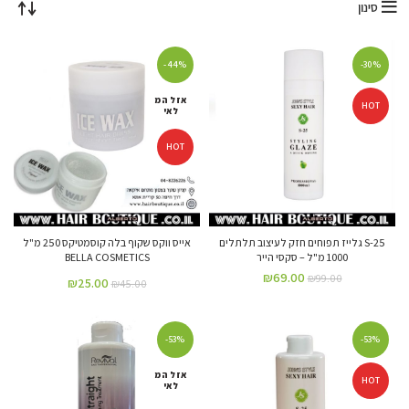
סינון
-44%
-30%
אזל המ
HOT
לאי
HOT
S-25 גלייז תפוחים חזק לעיצוב תלתלים
אייס ווקס שקוף בלה קוסמטיקס 250 מ"ל
1000 מ"ל – סקסי הייר
BELLA COSMETICS
₪
69.00
₪
99.00
₪
25.00
₪
45.00
-53%
-53%
אזל המ
HOT
לאי