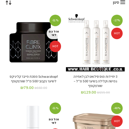
סינון
-51%
-17%
אזל המ
HOT
לאי
HOT
3 יחיידות מוס סילואט לבן לאחיזה
Schwarzkopf מסכת פייבר קליניקס
גמישה וקלילה בשיער 500 מ”ל –
לשיער נקבובי 500 מ"ל שוורצקופף
שוורצקופף
₪
79.00
₪
160.00
₪
129.00
₪
155.00
-51%
-48%
אזל המ
HOT
לאי