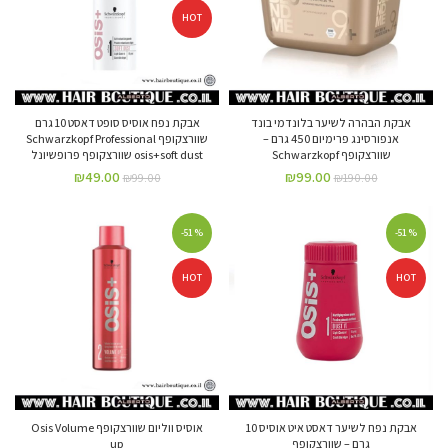
HOT
אבקת הבהרה לשיער בלונדמי בונד
אבקת נפח אוסיס סופט דאסט 10 גרם
אנפורסינג פרימיום 450 גרם –
שוורצקופף Schwarzkopf Professional
שוורצקופף Schwarzkopf
osis+soft dust שוורצקופף פרופשיונל
₪
49.00
₪
99.00
₪
99.00
₪
190.00
-51%
-51%
HOT
HOT
אבקת נפח לשיער דאסט איט אוסיס 10
אוסיס ווליום שוורצקופף Osis Volume
גרם – שוורצקופף
up