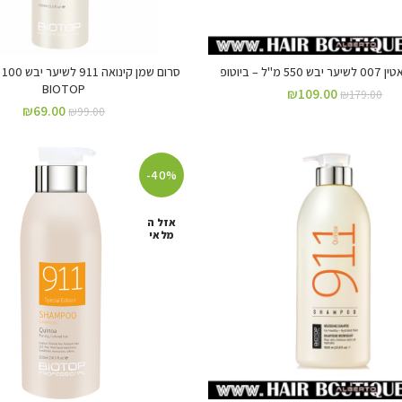
מ"ל – ביוטופ
סר
BIOTOP
₪
109.00
₪
179.00
₪
69.00
₪
99.00
-40%
אזל ה
מלאי