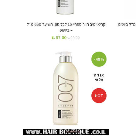
ום שמן קינואה 911 לשיער יבש 100 מ"ל ביוטופ
קריאייטיב הייר ספריי 15 לכל סוגי השיער 650 מ"ל
– ביוטופ
₪
67.00
₪
99.00
-48%
אזל ה
מלאי
HOT