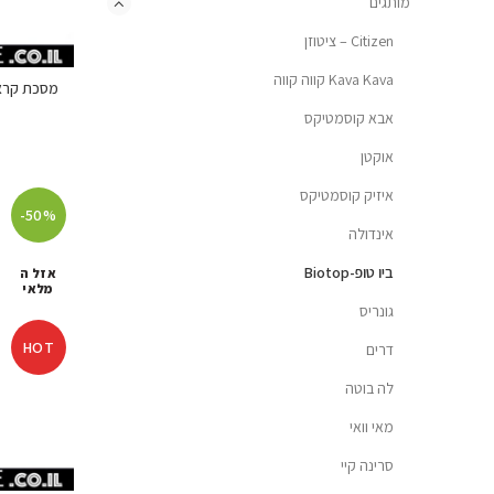
מותגים
Citizen – ציטוזן
Kava Kava קווה קווה
מסכת קראטין 007 לשיער יבש 550 
אבא קוסמטיקס
אוקטן
איזיק קוסמטיקס
-50%
אינדולה
ביו טופ-Biotop
אזל ה
מלאי
גונריס
HOT
דרים
לה בוטה
מאי וואי
סרינה קיי