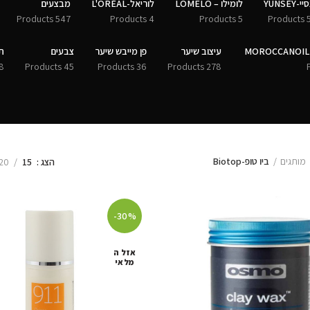
י-YUNSEY
לומילו – LOMELO
לוריאל-L'ORÉAL
מבצעים
547 Products
4 Products
5 Products
50 
עיצוב שיער
פן מייבש שיער
צבעים
ת
Products
45 Products
36 Products
278 Products
מותגים
ביו טופ-Biotop
הצג
15
20
-30%
אזל ה
מלאי