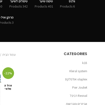
וולנס
טיפוח שיער
טיפולים לשיער
יונסי
Products
342 Products
401 Products
6 Products
מרוקן אויל-MOROCCANOIL
3 Products
CATEGORIES
עמוד הבית
k18
Kleral system
-22%
olaplex אולפלקס
אזל ה
Pier Jouliet
מלאי
Revival רביבל
אביזרים ומברשות