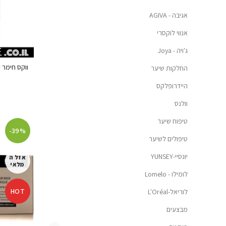
אגיבה - AGIVA
אנווי לוקסרי
ג'ויה - Joya
ווקס חימר קליי 
החלקות שיער
היידרופלקס
וולנס
טיפוח שיער
-39%
טיפולים לשיער
יונסיי-YUNSEY
אזל ה
מלאי
לומילו - Lomelo
HOT
לוריאל-L'Oréal
מבצעים