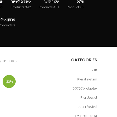
וולנס
טיפוח שיער
טיפולים לשיער
יונסי
Products
342 Products
401 Products
6 Products
מרוקן אויל-MOROCCANOIL
3 Products
CATEGORIES
עמוד הבית
k18
Kleral system
-33%
olaplex אולפלקס
Pier Jouliet
Revival רביבל
אביזרים ומברשות