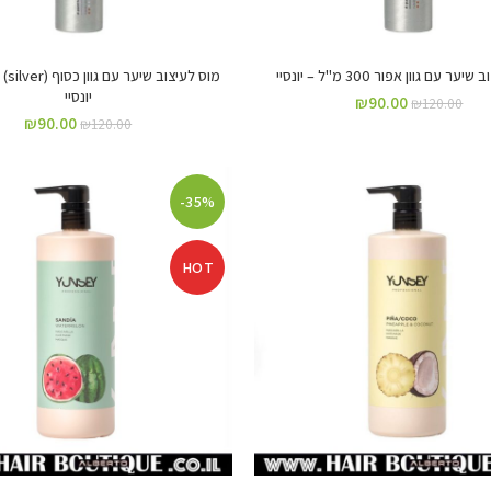
ר עם גוון אפור 300 מ"ל – יונסיי
יונסיי
₪
90.00
₪
120.00
₪
90.00
₪
120.00
-35%
HOT