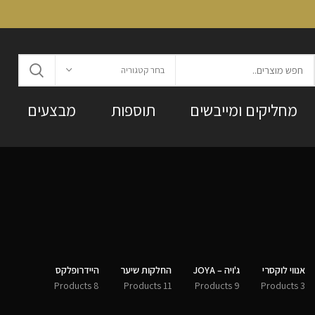
בחר קטגוריה
מחליקים ומייבשים
תוספות
מבצעים
אנווי לוקסרי
ג'ויה – JOYA
החלקות שיער
היידרופלקס
8 Products
11 Products
9 Products
3 Products