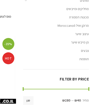
מותגים
מחליקים ומייבשים
מוס לעיצוב שיע
מכונות תספורת
מרוקן אויל-Moroccanoil
עיצוב שיער
פן מייבש שיער
-35%
צבעים
HOT
תוספות
FILTER BY PRICE
מחיר:
₪40
—
₪280
סנן