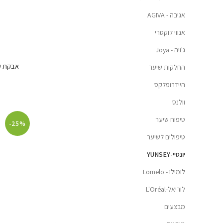
אגיבה - AGIVA
אנווי לוקסרי
ג'ויה - Joya
אבקת עיצוב 
החלקות שיער
היידרופלקס
וולנס
טיפוח שיער
-25%
טיפולים לשיער
יונסיי-YUNSEY
לומילו - Lomelo
לוריאל-L'Oréal
מבצעים